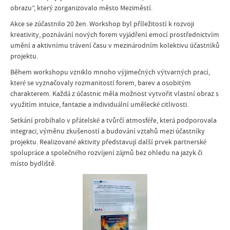
obrazu”, který zorganizovalo město Meziměstí.
Akce se zúčastnilo 20 žen. Workshop byl příležitostí k rozvoji
kreativity, poznávání nových forem vyjádření emocí prostřednictvím
umění a aktivnímu trávení času v mezinárodním kolektivu účastníků
projektu.
Během workshopu vzniklo mnoho výjimečných výtvarných prací,
které se vyznačovaly rozmanitostí forem, barev a osobitým
charakterem. Každá z účastnic měla možnost vytvořit vlastní obraz s
využitím intuice, fantazie a individuální umělecké citlivosti.
Setkání probíhalo v přátelské a tvůrčí atmosféře, která podporovala
integraci, výměnu zkušeností a budování vztahů mezi účastníky
projektu. Realizované aktivity představují další prvek partnerské
spolupráce a společného rozvíjení zájmů bez ohledu na jazyk či
místo bydliště.