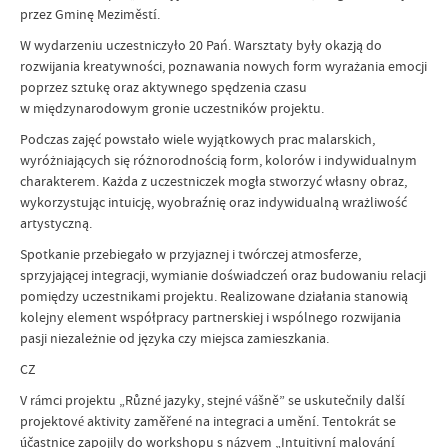
przez Gminę Meziměstí.
W wydarzeniu uczestniczyło 20 Pań. Warsztaty były okazją do
rozwijania kreatywności, poznawania nowych form wyrażania emocji
poprzez sztukę oraz aktywnego spędzenia czasu
w międzynarodowym gronie uczestników projektu.
Podczas zajęć powstało wiele wyjątkowych prac malarskich,
wyróżniających się różnorodnością form, kolorów i indywidualnym
charakterem. Każda z uczestniczek mogła stworzyć własny obraz,
wykorzystując intuicję, wyobraźnię oraz indywidualną wrażliwość
artystyczną.
Spotkanie przebiegało w przyjaznej i twórczej atmosferze,
sprzyjającej integracji, wymianie doświadczeń oraz budowaniu relacji
pomiędzy uczestnikami projektu. Realizowane działania stanowią
kolejny element współpracy partnerskiej i wspólnego rozwijania
pasji niezależnie od języka czy miejsca zamieszkania.
CZ
V rámci projektu „Různé jazyky, stejné vášně” se uskutečnily další
projektové aktivity zaměřené na integraci a umění. Tentokrát se
účastnice zapojily do workshopu s názvem „Intuitivní malování