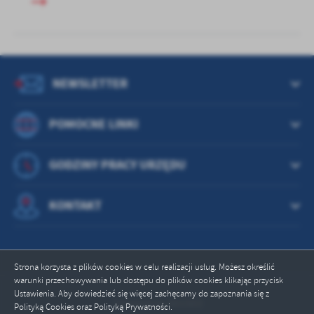
NEWSLETTER
POMOCNE LINKI
GODZINY PRACY URZĘDU
KONTAKT
Strona korzysta z plików cookies w celu realizacji usług. Możesz określić
warunki przechowywania lub dostępu do plików cookies klikając przycisk
Ustawienia. Aby dowiedzieć się więcej zachęcamy do zapoznania się z
Odwiedzin: 501503
Polityką Cookies oraz Polityką Prywatności.