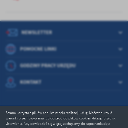
NEWSLETTER
POMOCNE LINKI
GODZINY PRACY URZĘDU
KONTAKT
Strona korzysta z plików cookies w celu realizacji usług. Możesz określić
warunki przechowywania lub dostępu do plików cookies klikając przycisk
Odwiedzin: 501613
Ustawienia. Aby dowiedzieć się więcej zachęcamy do zapoznania się z