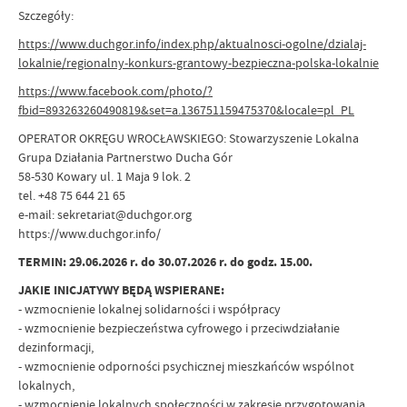
Szczegóły:
https://www.duchgor.info/index.php/aktualnosci-ogolne/dzialaj-
lokalnie/regionalny-konkurs-grantowy-bezpieczna-polska-lokalnie
https://www.facebook.com/photo/?
fbid=893263260490819&set=a.136751159475370&locale=pl_PL
OPERATOR OKRĘGU WROCŁAWSKIEGO: Stowarzyszenie Lokalna
Grupa Działania Partnerstwo Ducha Gór
58-530 Kowary ul. 1 Maja 9 lok. 2
tel. +48 75 644 21 65
e-mail: sekretariat@duchgor.org
https://www.duchgor.info/
TERMIN: 29.06.2026 r. do 30.07.2026 r. do godz. 15.00.
JAKIE INICJATYWY BĘDĄ WSPIERANE:
- wzmocnienie lokalnej solidarności i współpracy
- wzmocnienie bezpieczeństwa cyfrowego i przeciwdziałanie
dezinformacji,
- wzmocnienie odporności psychicznej mieszkańców wspólnot
lokalnych,
- wzmocnienie lokalnych społeczności w zakresie przygotowania