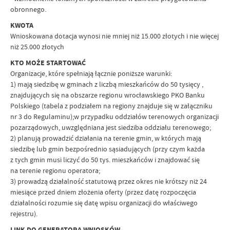
obronnego.
KWOTA
Wnioskowana dotacja wynosi nie mniej niż 15.000 złotych i nie więcej
niż 25.000 złotych
KTO MOŻE STARTOWAĆ
Organizacje, które spełniają łącznie poniższe warunki:
1) mają siedzibę w gminach z liczbą mieszkańców do 50 tysięcy ,
znajdujących się na obszarze regionu wrocławskiego PKO Banku
Polskiego (tabela z podziałem na regiony znajduje się w załączniku
nr 3 do Regulaminu);w przypadku oddziałów terenowych organizacji
pozarządowych, uwzględniana jest siedziba oddziału terenowego;
2) planują prowadzić działania na terenie gmin, w których mają
siedzibę lub gmin bezpośrednio sąsiadujących (przy czym każda
z tych gmin musi liczyć do 50 tys. mieszkańców i znajdować się
na terenie regionu operatora;
3) prowadzą działalność statutową przez okres nie krótszy niż 24
miesiące przed dniem złożenia oferty (przez datę rozpoczęcia
działalności rozumie się datę wpisu organizacji do właściwego
rejestru).
LINK DO GENERATORA WNIOSKÓW