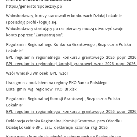
https://generatorspoleczny.pl/
Wnioskodawcy, którzy startowali w konkursach Działaj Lokalnie
i posiadają profil - loguja się.
Wnioskodawcy startujący po raz pierwszy muszą utworzyć swoje
konto poprzez "Zarejestruj się".
Regulamin Regionalnego Konkursu Grantowego „Bezpieczna Polska
Lokalnie”
BPL_regulamin_regionalnego_konkursu_grantowego_2026_popr_2026
BPL_regulamin_regionalnej_komisji_grantowej_wzor_2026_popr_2026
Wzór Wniosku
Wniosek_BPL_wzor
Lista gmin z podziałem na regiony PKO Banku Polskiego
Lista_gmin_wg_regionow_PKO_BP.xlsx
Regulamin Regionalnej Komisji Grantowej „Bezpieczna Polska
Lokalnie”
BPL_regulamin_regionalnego_konkursu_grantowego_2026_popr_202
Deklaracja członka Regionalnej Komisji Grantowej przy Ośrodku
Działaj Lokalnie
BPL_zal1_deklaracja_czlonka_rkg_2026
Karta oceny formalnej wniosków zgłoszonych do Regionalnego