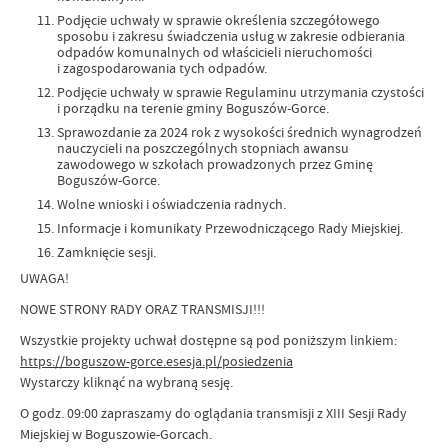
Podjęcie uchwały w sprawie określenia szczegółowego
sposobu i zakresu świadczenia usług w zakresie odbierania
odpadów komunalnych od właścicieli nieruchomości
i zagospodarowania tych odpadów.
Podjęcie uchwały w sprawie Regulaminu utrzymania czystości
i porządku na terenie gminy Boguszów-Gorce.
Sprawozdanie za 2024 rok z wysokości średnich wynagrodzeń
nauczycieli na poszczególnych stopniach awansu
zawodowego w szkołach prowadzonych przez Gminę
Boguszów-Gorce.
Wolne wnioski i oświadczenia radnych.
Informacje i komunikaty Przewodniczącego Rady Miejskiej.
Zamknięcie sesji.
UWAGA!
NOWE STRONY RADY ORAZ TRANSMISJI!!!
Wszystkie projekty uchwał dostępne są pod poniższym linkiem:
https://boguszow-gorce.esesja.pl/posiedzenia
Wystarczy kliknąć na wybraną sesję.
O godz. 09:00 zapraszamy do oglądania transmisji z XIII Sesji Rady
Miejskiej w Boguszowie-Gorcach.