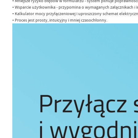
• Mniejsze ryzyko błędów w formularzu - system pilnuje poprawnośc
• Wsparcie użytkownika - przypomina o wymaganych załącznikach i 
• Kalkulator mocy przyłączeniowej i uproszczony schemat elektryczny
• Proces jest prosty, intuicyjny i mniej czasochłonny.