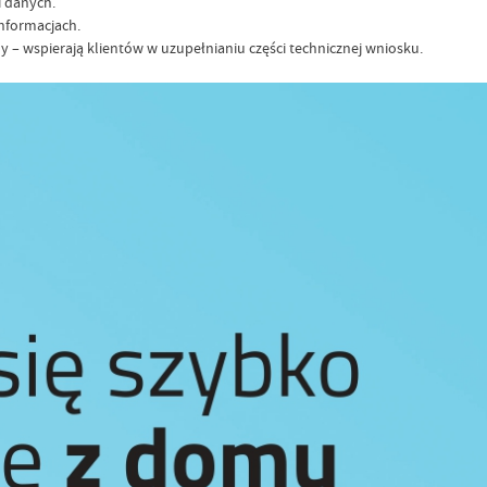
i danych.
informacjach.
 – wspierają klientów w uzupełnianiu części technicznej wniosku.